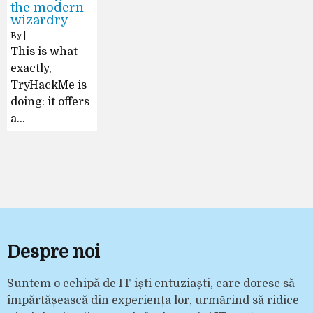
the modern
wizardry
By
|
This is what
exactly,
TryHackMe is
doing: it offers
a…
Despre noi
Suntem o echipă de IT-iști entuziaști, care doresc să
împărtășească din experiența lor, urmărind să ridice